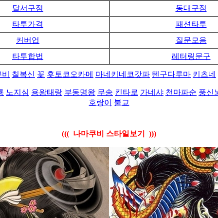
달서구점
동대구점
타투가격
패션타투
커버업
질문모음
타투합법
레터링문구
쿠비
칠복신
꽃
횻토코오카메
마네키네코갓파
텐구다루마
키츠네
룡
노지심
용왕태랑
부동명왕
무송
킨타로
가네샤
천마파순
풍신
호랑이
불교
(((
나마쿠비 스타일보기 )))