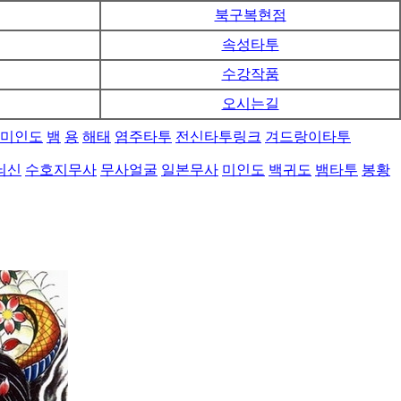
북구복현점
속성타투
수강작품
오시는길
미인도
뱀
용
해태
염주타투
전신타투링크
겨드랑이타투
뇌신
수호지무사
무사얼굴
일본무사
미인도
백귀도
뱀타투
봉황