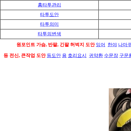
홈타투관리
타투도안
타투의미
타투의변색
원포인트 가슴, 반팔, 긴팔 허벅지 도안
잉어
한야
나마
등 전신, 큰작업 도안
등도안
용
호리요시
귀약환
수문장
구문