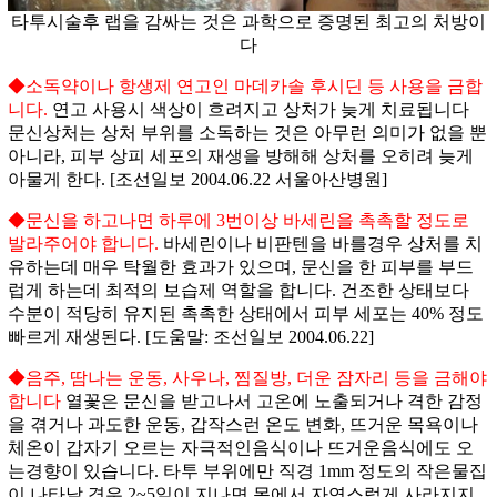
타투시술후 랩을 감싸는 것은 과학으로 증명된 최고의 처방이
다
◆소독약이나 항생제 연고인 마데카솔 후시딘 등 사용을 금합
니다.
연고 사용시 색상이 흐려지고 상처가 늦게 치료됩니다
문신상처는 상처 부위를 소독하는 것은 아무런 의미가 없을 뿐
아니라, 피부 상피 세포의 재생을 방해해 상처를 오히려 늦게
아물게 한다. [조선일보 2004.06.22 서울아산병원]
◆문신을 하고나면 하루에 3번이상 바세린을 촉촉할 정도로
발라주어야 합니다.
바세린이나 비판텐을 바를경우 상처를 치
유하는데 매우 탁월한 효과가 있으며, 문신을 한 피부를 부드
럽게 하는데 최적의 보습제 역할을 합니다. 건조한 상태보다
수분이 적당히 유지된 촉촉한 상태에서 피부 세포는 40% 정도
빠르게 재생된다. [도움말: 조선일보 2004.06.22]
◆음주, 땀나는 운동, 사우나, 찜질방, 더운 잠자리 등을 금해야
합니다
열꽃은 문신을 받고나서 고온에 노출되거나 격한 감정
을 겪거나 과도한 운동, 갑작스런 온도 변화, 뜨거운 목욕이나
체온이 갑자기 오르는 자극적인음식이나 뜨거운음식에도 오
는경향이 있습니다. 타투 부위에만 직경 1mm 정도의 작은물집
이 나타날 경우 2~5일이 지나면 몸에서 자연스럽게 사라지지