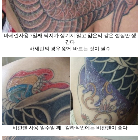
바세린사용 7일째 딱지가 생기지 않고 얇은막 같은 껍질만 생
긴다
바세린의 경우 얇게 바르는 것이 필수
비판텐 사용 일주일 째.. 칼라작업에는 비판텐이 좋다