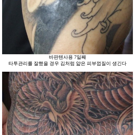
바판텐사용 7일째
타투관리를 잘했을 경우 김처럼 얇은 피부껍질이 생긴다