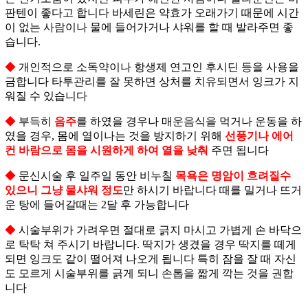
판텐이 좋다고 합니다 바세린은 약효가 오래가기 때문에 시간
이 없는 사람이나 물에 들어가거나 샤워를 할 때 발라주면 좋
습니다.
◆
개인적으로 소독약이나 항생제 연고인 후시딘 등을 사용을
금합니다 타투관리를 잘 못하면 상처를 치유되면서 잉크가 지
워질 수 있습니다
◆
부득히
음주
를 하였을 경우나 매운음식을 먹거나 운동을 하
였을 경우, 몸에 열이나는 것을 방지하기 위해
선풍기나 에어
컨 바람으로 몸을 시원하게 하여 열을 낮춰
주면 됩니다
◆
문신시술 후 일주일 동안 비누칠
목욕은 명암이 흐려질수
있으니 그냥 물샤워 정도
만 하시기 바랍니다 때를 밀거나 뜨거
운 탕에 들어갈때는 2달 후 가능합니다
◆
시술부위가 가려우면 절대로 긁지 마시고 가볍게 손 바닥으
로 탁탁 쳐 주시기 바랍니다. 딱지가 생겼을 경우 딱지를 떼게
되면 잉크도 같이 떨어져 나오게 됩니다 특히 잠을 잘 때 자신
도 모르게 시술부위를 긁게 되니 손톱을 짧게 깍는 것을 권합
니다