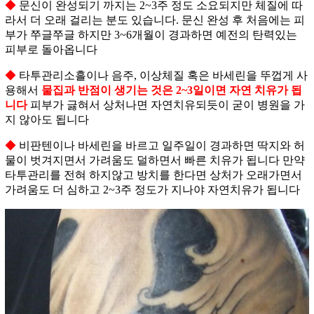
◆
문신이 완성되기 까지는 2~3주 정도 소요되지만 체질에 따
라서 더 오래 걸리는 분도 있습니다. 문신 완성 후 처음에는 피
부가 쭈글쭈글 하지만 3~6개월이 경과하면 예전의 탄력있는
피부로 돌아옵니다
◆
타투관리소흘이나 음주, 이상체질 혹은 바세린을 뚜껍게 사
용해서
물집과 반점이 생기는 것은 2~3일이면 자연 치유가 됩
니다
피부가 긇혀서 상처나면 자연치유되듯이 굳이 병원을 가
지 않아도 됩니다
◆
비판텐이나 바세린을 바르고 일주일이 경과하면 딱지와 허
물이 벗겨지면서 가려움도 덜하면서 빠른 치유가 됩니다 만약
타투관리를 전혀 하지않고 방치를 한다면 상처가 오래가면서
가려움도 더 심하고 2~3주 정도가 지나야 자연치유가 됩니다