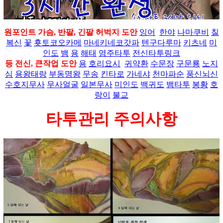
원포인트 가슴, 반팔, 긴팔 허벅지 도안
잉어
한야
나마쿠비
칠
복신
꽃
횻토코오카메
마네키네코갓파
텐구다루마
키츠네
미
인도
뱀
용
해태
염주타투
전신타투링크
등 전신, 큰작업 도안
용
호리요시
귀약환
수문장
구문룡
노지
심
용왕태랑
부동명왕
무송
킨타로
가네샤
천마파순
풍신뇌신
수호지무사
무사얼굴
일본무사
미인도
백귀도
뱀타투
봉황
호
랑이
불교
타투관리 주의사항