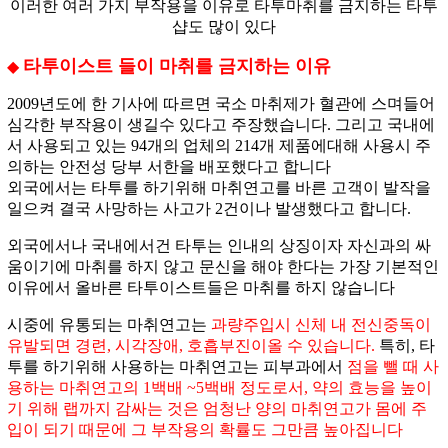
이러한 여러 가지 부작용을 이유로 타투마취를 금지하는 타투
샵도 많이 있다
타투이스트 들이 마취를 금지하는 이유
◆
2009년도에 한 기사에 따르면 국소
마취
제가 혈관에 스며들어
심각한
부작용
이 생길수 있다고 주장했습니다. 그리고 국내에
서 사용되고 있는 94개의 업체의 214개 제품에대해 사용시 주
의하는 안전성 당부 서한을 배포했다고 합니다
외국에서는 타투를 하기위해 마취연고를 바른 고객이 발작을
일으켜 결국 사망하는 사고가 2건이나 발생했다고 합니다.
외국에서나 국내에서건 타투는 인내의 상징이자 자신과의 싸
움이기에 마취를 하지 않고 문신을 해야 한다는 가장 기본적인
이유에서 올바른 타투이스트들은 마취를 하지 않습니다
시중에 유통되는
마취연고
는
과량주입시 신체 내 전신중독이
유발되면 경련, 시각장애, 호흡부진이올 수 있습니다.
특히, 타
투를 하기위해 사용하는 마취연고는 피부과에서
점을 뺄 때 사
용하는 마취연고의 1백배 ~5백배 정도로서, 약의 효능을 높이
기 위해 랩까지 감싸는 것은 엄청난 양의 마취연고가 몸에 주
입이 되기 때문에 그 부작용의 확률도 그만큼 높아집니다