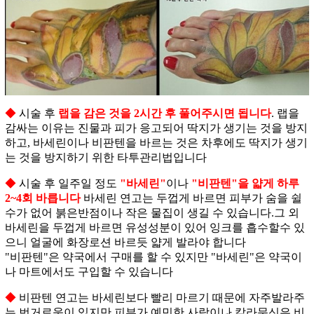
◆
시술 후
랩을 감은 것을 2시간 후 풀어주시면 됩니다
. 랩을
감싸는 이유는 진물과 피가 응고되어 딱지가 생기는 것을 방지
하고, 바세린이나 비판텐을 바르는 것은 차후에도 딱지가 생기
는 것을 방지하기 위한 타투관리법입니다
◆
시술 후 일주일 정도
"바세린"
이나
"비판텐"을 얇게 하루
2~4회 바릅니다
바세린 연고는 두껍게 바르면 피부가 숨을 쉴
수가 없어 붉은반점이나 작은 물집이 생길 수 있습니다.그 외
바세린을 두껍게 바르면 유성성분이 있어 잉크를 흡수할수 있
으니 얼굴에 화장로션 바르듯 얇게 발라야 합니다
"비판텐"은 약국에서 구매를 할 수 있지만 "바세린"은 약국이
나 마트에서도 구입할 수 있습니다
◆
비판텐 연고는 바세린보다 빨리 마르기 때문에 자주발라주
는 번거로움이 있지만 피부가 예민한 사람이나 칼라문신은 비