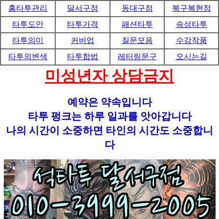
홈타투관리
달서구점
동대구점
북구복현점
타투도안
타투가격
패션타투
속성타투
타투의미
커버업
질문모음
수강작품
타투의변색
타투합법
레터링문구
오시는길
미성년자 상담금지
예약은 약속입니다
타투 펑크는 하루 일과를 앗아갑니다
나의 시간이 소중하면 타인의 시간도 소중합니
다