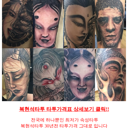
복현석타투 타투가격표 상세보기 클릭!!
전국에 하나뿐인 최저가 속성타투
복현석타투 30년전 타투가격 그대로 입니다